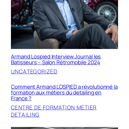
Armand Lospied Interview Journal les
Batisseurs – Salon Rétromobile 2024
UNCATEGORIZED
Comment Armand LOSPIED a révolutionné la
formation aux métiers du detailing en
France ?
CENTRE DE FORMATION METIER
DETAILING